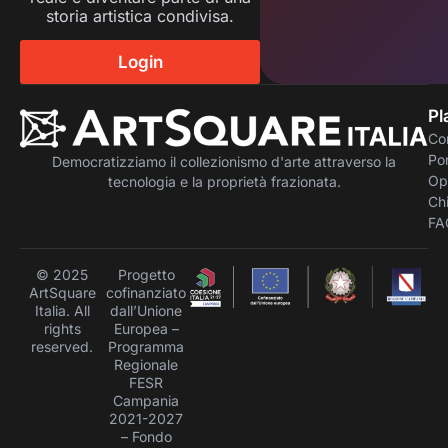
storia artistica condivisa.
Login
Pl
Co
Por
Democratizziamo il collezionismo d'arte attraverso la
Op
tecnologia e la proprietà frazionata.
Ch
FA
© 2025
Progetto
ArtSquare
cofinanziato
Italia. All
dall’Unione
rights
Europea –
reserved.
Programma
Regionale
FESR
Campania
2021-2027
– Fondo