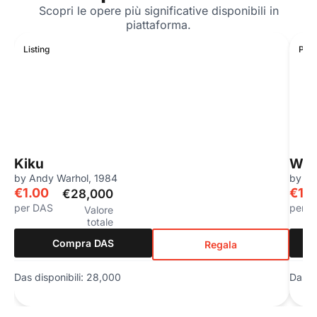
Scopri le opere più significative disponibili in
piattaforma.
Listing
Preo
Kiku
Wild
by Andy Warhol, 1984
by Ri
€1.00
€1.
€28,000
per DAS
per 
Valore
totale
Compra DAS
Regala
Das disponibili: 28,000
Das di