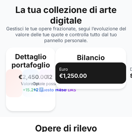
La tua collezione di arte
digitale
Gestisci le tue opere frazionate, segui l’evoluzione del
valore delle tue quote e controlla tutto dal tuo
pannello personale.
Dettaglio
Bilancio
portafoglio
Euro
D
€1,250.00
€2,450.00
12
3,250
Valore totale
Opere possedute
DAS totali
+15.2%
+2 questo mese
+450 DAS
Opere di rilevo